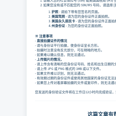
请输入您的社会保险号 (SSN) 或美国国税局 (IRS) 签
如果您没有或不匹配您的 SSN/IRS 号码，请选择 [
护照
- 请拍下带有您签名的页面。
美国驾照
- 请为您的身份证件正面拍照。
美国永久居民卡
- 请为您的身份证件正面拍
州身份证
- 为您的身份证正面拍照。
※ 注意事项
-
直接拍摄证件的情况
- 请与身份证平行拍摄，使身份证呈长方形。
- 拍摄时注意没有反光部分，可在稍暗的地方。
- 如果难以确认信息，则无法通过。
-
上传图片的情况，
- 请上传含有清晰的您身份证号码、姓名和出生日期的
- 请上传 JPG 或 PNG 格式的 1MB 或以下文件。
- 如果文件难以识别，则无法通过。
- 有效期过期的身份证件或使用其他国家的身份证无法
- 如果您上传对着屏幕拍摄的文件或复印件，则无法通
您发送的身份验证文件将在工作日12小时内完成验证
这篇文章有