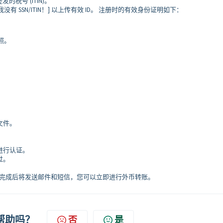
发的税号 (ITIN)。
我没有 SSN/ITIN！] 以上传有效 ID。 注册时的有效身份证明如下：
照。
文件。
进行认证。
过。
，完成后将发送邮件和短信，您可以立即进行外币转账。
帮助吗？
否
是